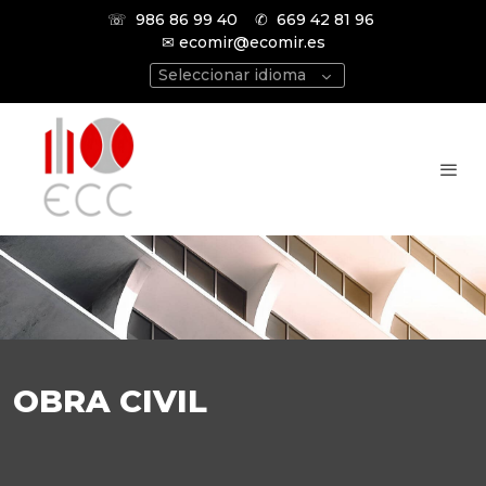
☏
986 86 99 40
✆
669 42 81 96
✉ ecomir@ecomir.es
Seleccionar idioma
OBRA CIVIL